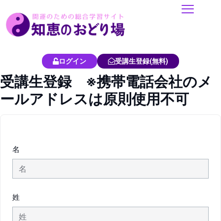
内
容
を
ス
キ
ログイン
受講生登録(無料)
ッ
受講生登録 ※携帯電話会社のメ
プ
ールアドレスは原則使用不可
名
姓