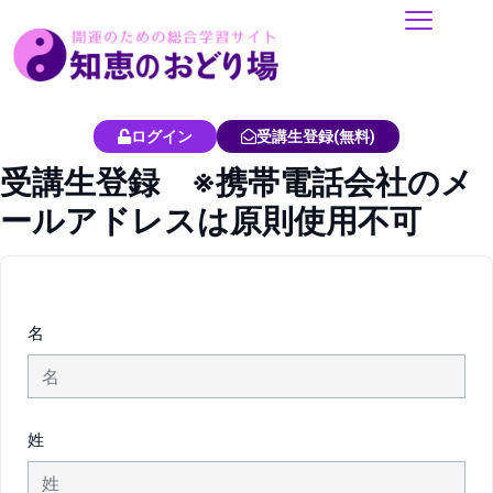
内
容
を
ス
キ
ログイン
受講生登録(無料)
ッ
受講生登録 ※携帯電話会社のメ
プ
ールアドレスは原則使用不可
名
姓