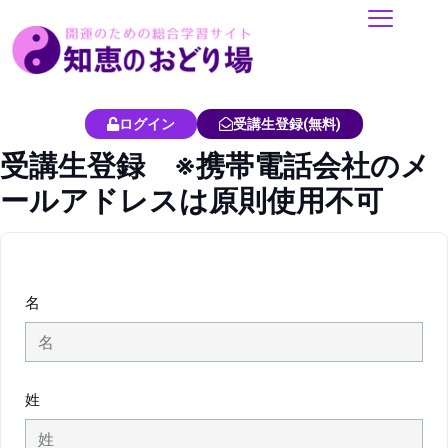
内
容
を
ス
キ
ログイン
受講生登録(無料)
ッ
受講生登録 ※携帯電話会社のメ
プ
ールアドレスは原則使用不可
名
姓