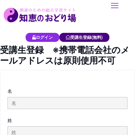
内
容
を
ス
キ
ログイン
受講生登録(無料)
ッ
受講生登録 ※携帯電話会社のメ
プ
ールアドレスは原則使用不可
名
姓