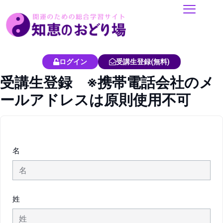
内
容
を
ス
キ
ログイン
受講生登録(無料)
ッ
受講生登録 ※携帯電話会社のメ
プ
ールアドレスは原則使用不可
名
姓