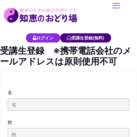
内
容
を
ス
キ
ログイン
受講生登録(無料)
ッ
受講生登録 ※携帯電話会社のメ
プ
ールアドレスは原則使用不可
名
姓