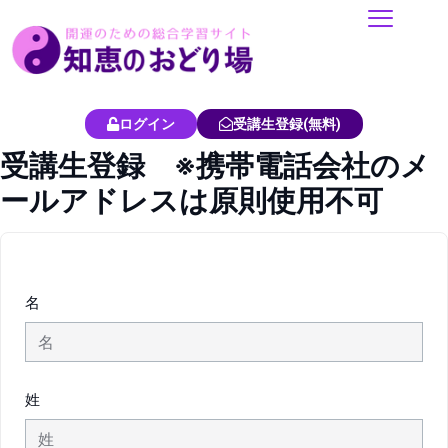
内
容
を
ス
キ
ログイン
受講生登録(無料)
ッ
受講生登録 ※携帯電話会社のメ
プ
ールアドレスは原則使用不可
名
姓