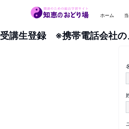
内
容
ホーム
当
を
ス
受講生登録 ※携帯電話会社の
キ
ッ
プ