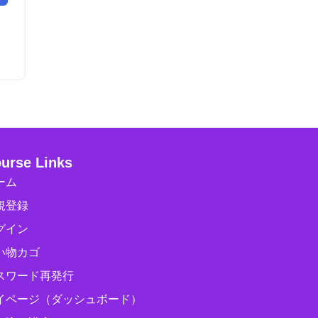
urse Links
ーム
規登録
グイン
い物カゴ
スワード再発行
イページ（ダッシュボード）