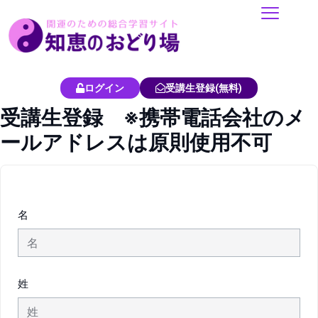
内
容
を
ス
キ
ログイン
受講生登録(無料)
ッ
受講生登録 ※携帯電話会社のメ
プ
ールアドレスは原則使用不可
名
姓