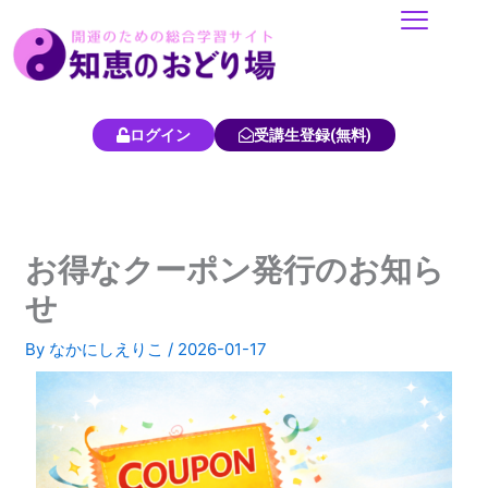
内
容
を
ス
キ
ログイン
受講生登録(無料)
ッ
プ
お得なクーポン発行のお知ら
せ
By
なかにしえりこ
/
2026-01-17