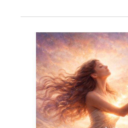
【新
発
売】
ネ
ガ
テ
ィ
ブ
感
情
を