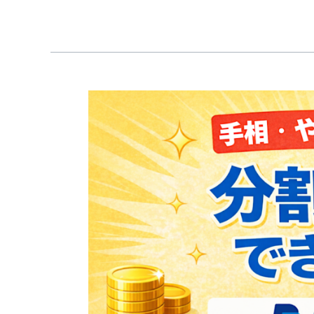
人
の
た
め
の
Paypal
超
完
実
全
践
対
的
応
占
＆
い
手
師
相
ス
講
タ
座
ー
基