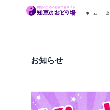
内
容
ホーム
当
を
ス
キ
ッ
プ
お知らせ
Kindle
マ
ン