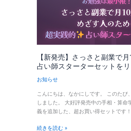
さ
っ
さ
と
副
業
【新発売】さっさと副業で月
で
占い師スターターセットをリ
月
10
お知らせ
万
円
こんにちは、なかにしです。 このたび
を
しました。 大好評発売中の手相・算命
め
義を追加した、超お買い得セットです！
ざ
す
続きを読む »