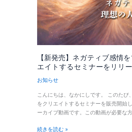
マ
ネ
ジ
メ
ン
ト
し
【新発売】ネガティブ感情を
て
エイトするセミナーをリリ
理
お知らせ
想
の
こんにちは、なかにしです。 このたび
人
をクリエイトするセミナーを販売開始しま
生
ーカイブ動画です。この動画が必要な
を
ク
続きを読む »