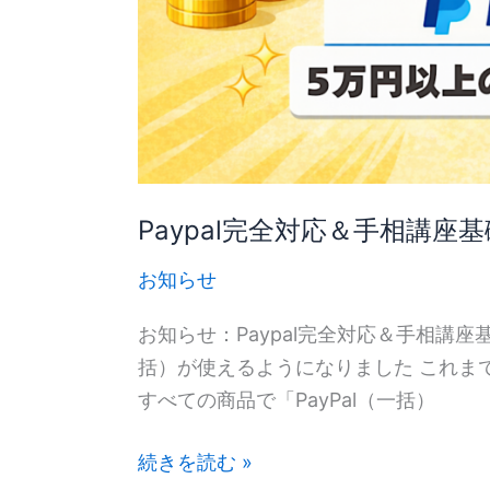
タ
礎
ー
編
セ
も
ッ
分
ト
割
を
OK
リ
Paypal完全対応＆手相講座
リ
お知らせ
ー
ス
お知らせ：Paypal完全対応＆手相講座基
し
括）が使えるようになりました これまで一
ま
すべての商品で「PayPal（一括）
し
た
続きを読む »