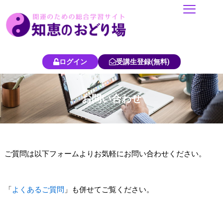
内
容
を
ス
キ
ログイン
受講生登録(無料)
ッ
プ
お問い合わせ
ご質問は以下フォームよりお気軽にお問い合わせください。
「
よくあるご質問
」も併せてご覧ください。