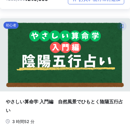
初心者
やさしい算命学 入門編 自然風景でひもとく陰陽五行占
い
3 時間52 分