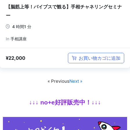
【脳筋上等！バイブスで観る】手相チャネリングセミナ
ー
4 時間1 分
In
手相講座
¥
22,000
お買い物カゴに追加
« Previous
Next »
↓↓↓
no+e好評販売中！↓↓↓