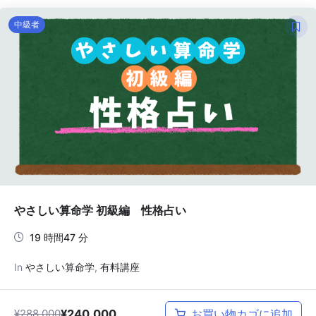
元
現
中級者
の
在
価
の
格
価
は
格
¥288,000
は
で
¥240,000
し
で
た。
す。
やさしい算命学 初級編 性格占い
19 時間47 分
In
やさしい算命学
,
有料講座
¥
288,000
¥
240,000
お買い物カゴに追加