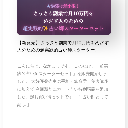
【新発売】さっさと副業で月10万円をめざす
人のための超実践的占い師スターター…
こんにちは、なかにしです。 このたび、「超実
践的占い師スターターセット」を販売開始しま
した。 大好評発売中の手相・算命学・集客講座
に加えて 今回新たにカード占い特別講義を追加
した、超お買い得セットです！！ 占い師として
副 […]