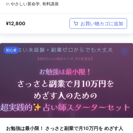
In
やさしい算命学
,
有料講座
¥
12,800
お買い物カゴに追加
初心者
お勉強は最小限！ さっさと副業で月10万円を めざす人