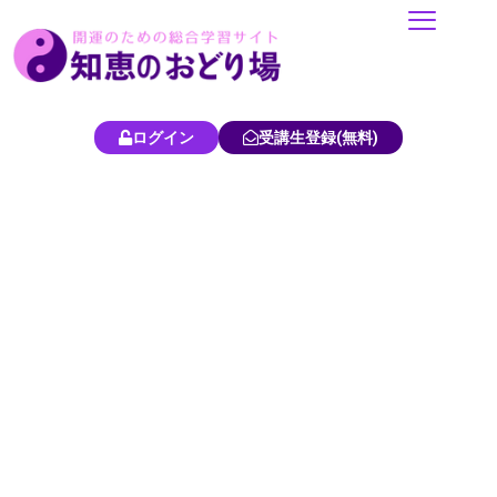
内
容
を
ス
キ
ログイン
受講生登録(無料)
ッ
プ
占い・開運
スピリチュアル情報の
総合サイト
知恵のおどり場へようこそ！