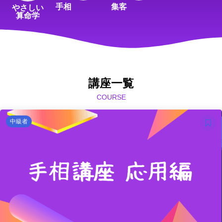
手相
集客
やさしい
算命学
講座一覧
COURSE
中級者