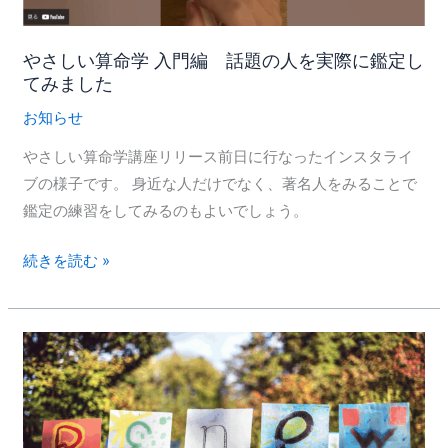
入
ブ
門
を
編
やさしい算命学 入門編 話題の人を実際に鑑定し
行
てみました
話
い
題
お知らせ
ま
の
し
やさしい算命学講座リリース前日に行なったインスタライ
人
た
ブの様子です。 身近な人だけでなく、著名人をみることで
を
鑑定の練習をしてみるのもよいでしょう。
実
際
続きを読む »
に
鑑
定
知
し
恵
て
の
み
お
ま