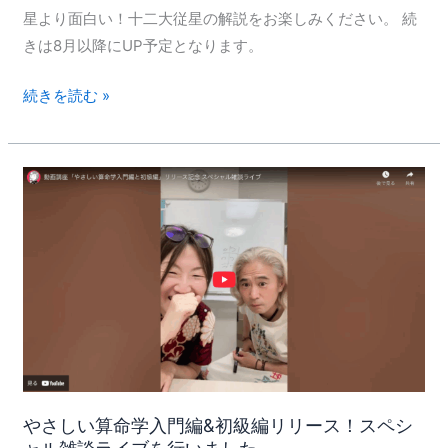
の
星より面白い！十二大従星の解説をお楽しみください。 続
動
きは8月以降にUP予定となります。
画
を
続きを読む »
追
加
し
や
ま
さ
し
し
た
い
算
命
学
入
門
編
やさしい算命学入門編&初級編リリース！スペシ