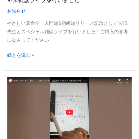
ャル雑談ライブを行いました
&
初
お知らせ
級
やさしい算命学 入門編&初級編リリース記念として 公津
編
先生とスペシャル雑談ライブを行いました！ご購入の参考
リ
になさってください
リ
ー
続きを読む »
ス！
ス
ペ
や
シ
さ
ャ
し
ル
い
雑
算
談
命
ラ
学
イ