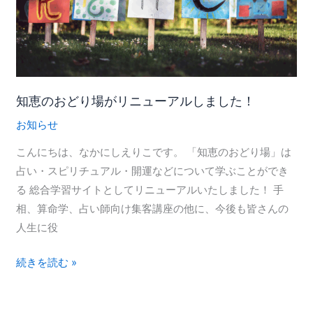
ど
し
り
た
場
が
リ
ニ
知恵のおどり場がリニューアルしました！
ュ
お知らせ
ー
こんにちは、なかにしえりこです。 「知恵のおどり場」は
ア
占い・スピリチュアル・開運などについて学ぶことができ
ル
る 総合学習サイトとしてリニューアルいたしました！ 手
し
相、算命学、占い師向け集客講座の他に、今後も皆さんの
ま
人生に役
し
た！
続きを読む »