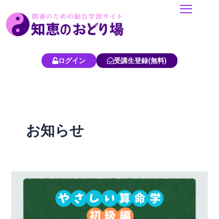
内
容
を
ス
キ
ログイン
受講生登録(無料)
ッ
プ
お知らせ
や
さ
し
い