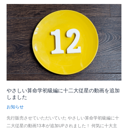
を
や
追
さ
加
し
し
い
ま
算
し
命
た
学
初
級
編
に
やさしい算命学初級編に十二大従星の動画を追加
十
しました
二
お知らせ
大
従
先行販売させていただいていた やさしい算命学初級編に十
星
二大従星の動画13本が追加UPされました！ 何気に十大主