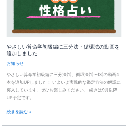
算
命
学
初
級
編
やさしい算命学初級編に三分法・循環法の動画を
追加しました
に
三
お知らせ
分
やさしい算命学初級編に三分法(1)、循環法(1)〜(3)の動画4
法・
本を追加UPしました！ いよいよ実践的な鑑定方法の解説に
循
突入しています。ぜひお楽しみください。 続きは9月以降
環
UP予定です。
法
の
続きを読む »
動
画