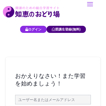
内
容
を
ス
キ
ログイン
受講生登録(無料)
ッ
プ
おかえりなさい！また学習
を始めましょう！