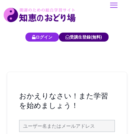
内
容
を
ス
キ
ログイン
受講生登録(無料)
ッ
プ
おかえりなさい！また学習
を始めましょう！