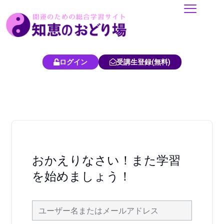
内
容
を
ス
キ
ログイン
受講生登録(無料)
ッ
プ
おかえりなさい！また学習
を始めましょう！