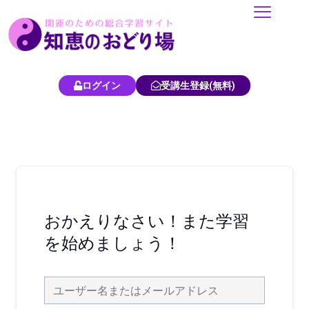
内
容
を
ス
キ
ログイン
受講生登録(無料)
ッ
プ
おかえりなさい！また学習
を始めましょう！