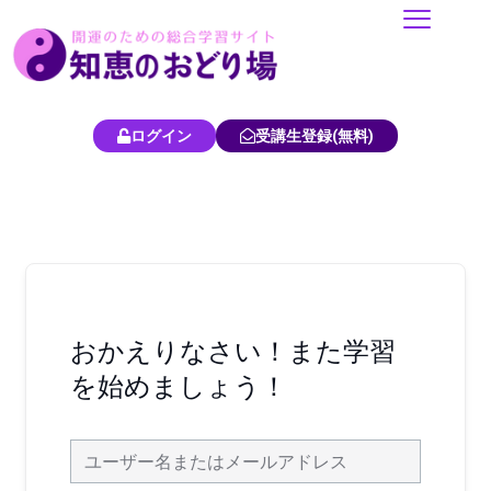
内
容
を
ス
キ
ログイン
受講生登録(無料)
ッ
プ
おかえりなさい！また学習
を始めましょう！