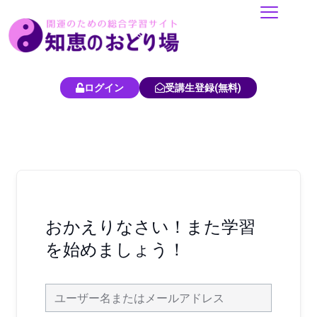
内
容
を
ス
キ
ログイン
受講生登録(無料)
ッ
プ
おかえりなさい！また学習
を始めましょう！