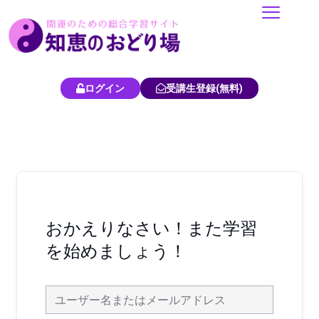
内
容
を
ス
キ
ログイン
受講生登録(無料)
ッ
プ
おかえりなさい！また学習
を始めましょう！