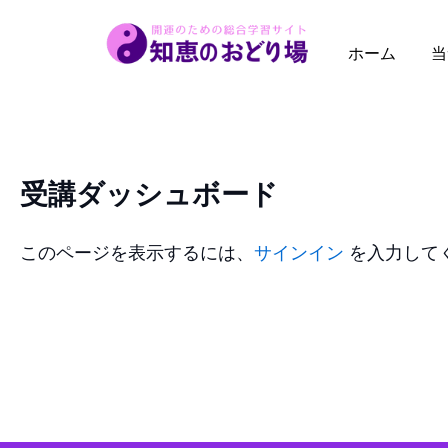
内
容
ホーム
当
を
ス
キ
ッ
受講ダッシュボード
プ
このページを表示するには、
サインイン
を入力して