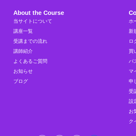
About the Course
Co
当サイトについて
ホ
講座一覧
新
受講までの流れ
ロ
講師紹介
買
よくあるご質問
パ
お知らせ
マ
ブログ
申
受
設
お
ク