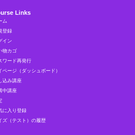
urse Links
ーム
規登録
グイン
い物カゴ
スワード再発行
イページ（ダッシュボード）
し込み講座
講中講座
定
気に入り登録
イズ（テスト）の履歴