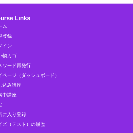
urse Links
ーム
規登録
グイン
い物カゴ
スワード再発行
イページ（ダッシュボード）
し込み講座
講中講座
定
気に入り登録
イズ（テスト）の履歴