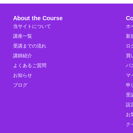
About the Course
Co
当サイトについて
ホ
講座一覧
新
受講までの流れ
ロ
講師紹介
買
よくあるご質問
パ
お知らせ
マ
ブログ
申
受
設
お
ク