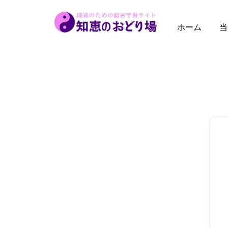
内
容
ホーム
当
を
ス
キ
ッ
プ