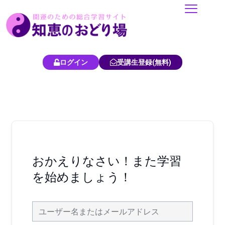
内
容
を
ス
キ
ログイン
受講生登録(無料)
ッ
プ
おかえりなさい！また学習
を始めましょう！