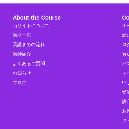
About the Course
Co
当サイトについて
ホ
講座一覧
新
受講までの流れ
ロ
講師紹介
買
よくあるご質問
パ
お知らせ
マ
ブログ
申
受
設
お
ク