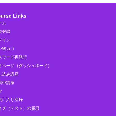
urse Links
ーム
規登録
グイン
い物カゴ
スワード再発行
イページ（ダッシュボード）
し込み講座
講中講座
定
気に入り登録
イズ（テスト）の履歴