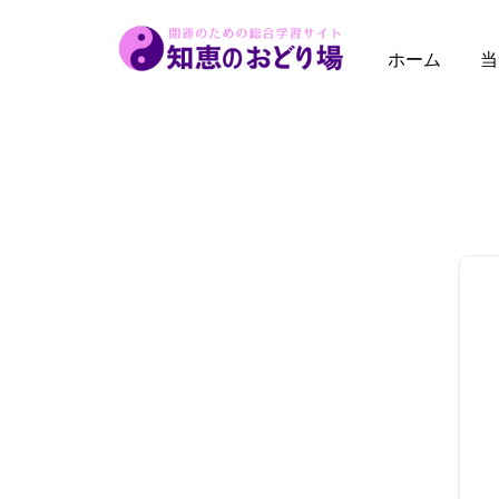
内
容
ホーム
当
を
ス
キ
ッ
プ