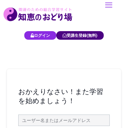
内
容
を
ス
キ
ログイン
受講生登録(無料)
ッ
プ
おかえりなさい！また学習
を始めましょう！