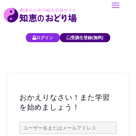
内
容
を
ス
キ
ログイン
受講生登録(無料)
ッ
プ
おかえりなさい！また学習
を始めましょう！