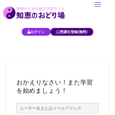
内
容
を
ス
キ
ログイン
受講生登録(無料)
ッ
プ
おかえりなさい！また学習
を始めましょう！