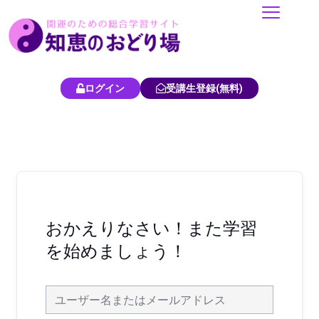
内
容
を
ス
キ
ログイン
受講生登録(無料)
ッ
プ
おかえりなさい！また学習
を始めましょう！