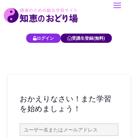
内
容
を
ス
キ
ログイン
受講生登録(無料)
ッ
プ
おかえりなさい！また学習
を始めましょう！