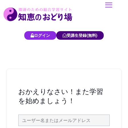
内
容
を
ス
キ
ログイン
受講生登録(無料)
ッ
プ
おかえりなさい！また学習
を始めましょう！