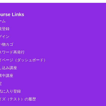
urse Links
ーム
規登録
グイン
い物カゴ
スワード再発行
イページ（ダッシュボード）
し込み講座
講中講座
定
気に入り登録
イズ（テスト）の履歴