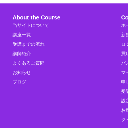
About the Course
Co
当サイトについて
ホ
講座一覧
新
受講までの流れ
ロ
講師紹介
買
よくあるご質問
パ
お知らせ
マ
ブログ
申
受
設
お
ク