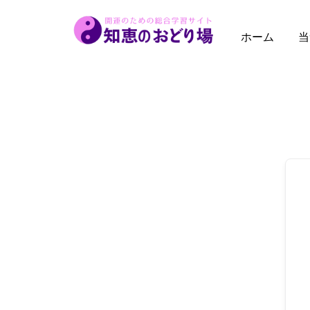
内
容
ホーム
当
を
ス
キ
ッ
プ