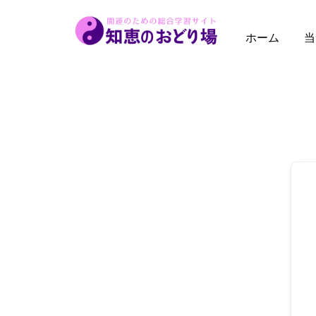
内
容
ホーム
当
を
ス
キ
ッ
プ