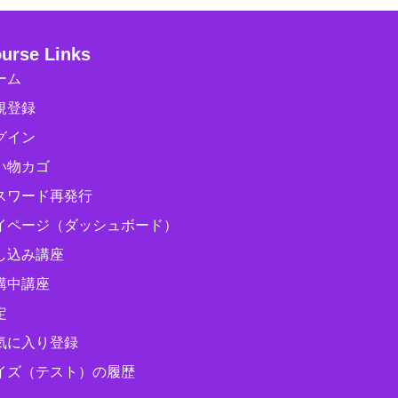
urse Links
ーム
規登録
グイン
い物カゴ
スワード再発行
イページ（ダッシュボード）
し込み講座
講中講座
定
気に入り登録
イズ（テスト）の履歴