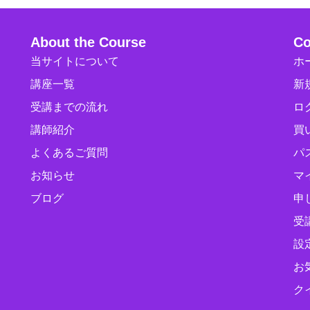
About the Course
Co
当サイトについて
ホ
講座一覧
新
受講までの流れ
ロ
講師紹介
買
よくあるご質問
パ
お知らせ
マ
ブログ
申
受
設
お
ク