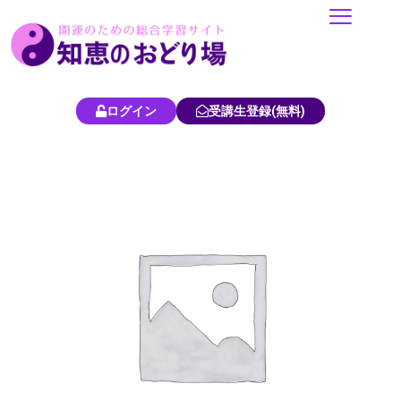
内
容
を
ス
キ
ログイン
受講生登録(無料)
ッ
プ