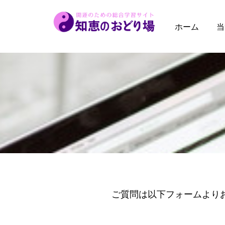
内
容
ホーム
当
を
ス
キ
ッ
プ
ご質問は以下フォームより