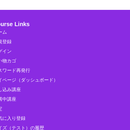
urse Links
ーム
規登録
グイン
い物カゴ
スワード再発行
イページ（ダッシュボード）
し込み講座
講中講座
定
気に入り登録
イズ（テスト）の履歴