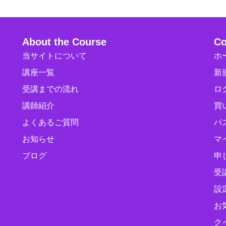
About the Course
Co
当サイトについて
ホ
講座一覧
新
受講までの流れ
ロ
講師紹介
買
よくあるご質問
パ
お知らせ
マ
ブログ
申
受
設
お
ク